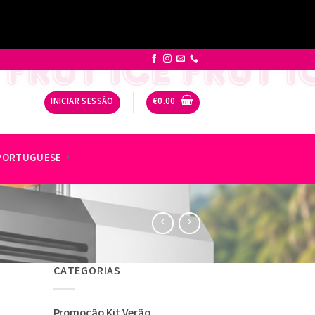
INICIAR SESSÃO
€
0.00
PORTUGUESE
▼
CATEGORIAS
Promoção Kit Verão