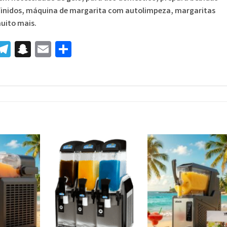
inidos, máquina de margarita com autolimpeza, margaritas
uito mais.
r
senger
inkedIn
Telegram
Snapchat
Email
Share