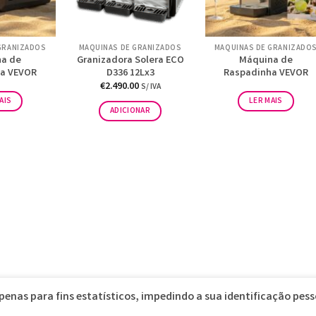
GRANIZADOS
MÁQUINAS DE GRANIZADOS
MÁQUINAS DE GRANIZADO
a de
Granizadora Solera ECO
Máquina de
a VEVOR
D336 12Lx3
Raspadinha VEVOR
€
2.490.00
S/ IVA
AIS
LER MAIS
ADICIONAR
apenas para fins estatísticos, impedindo a sua identificação pes
RUT • VENDA DE MATERIAL HOTELEIRO
2026 © Desenvolvido pela
Reticê