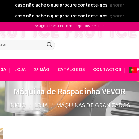
caso não ache o que procure contacte-nos
Ignorar
caso não ache o que procure contacte-nos
Ignorar
Assign a menu in Theme Options > Menus
sar
ESA
LOJA
2ª MÃO
CATÁLOGOS
CONTACTOS
Máquina de Raspadinha VEVOR
INÍCIO
/
LOJA
/
MÁQUINAS DE GRANIZADOS