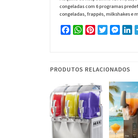
congeladas com 6 programas predef
congeladas, frappés, milkshakes e m
Facebook
WhatsApp
Pinterest
Twitte
Mes
L
PRODUTOS RELACIONADOS
%