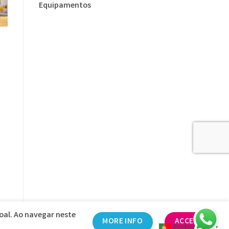
Equipamentos
S
soal. Ao navegar neste
MORE INFO
ACCEPT
Portuguese
ncias
▼