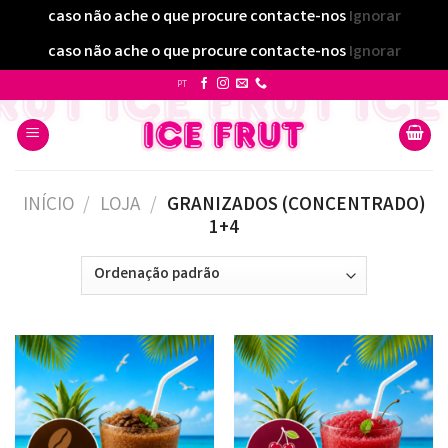
caso não ache o que procure contacte-nos
Ignorar
caso não ache o que procure contacte-nos
Ignorar
Skip
PT
to
content
INÍCIO
/
LOJA
/
GRANIZADOS (CONCENTRADO)
1+4