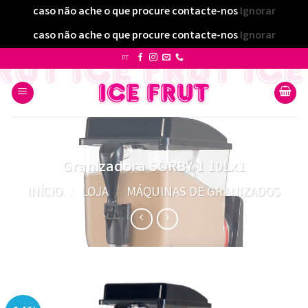
caso não ache o que procure contacte-nos
Ignorar
caso não ache o que procure contacte-nos
Ignorar
Skip
PT
to
content
Granizadora SORBY 1 10Lx1
INÍCIO
/
LOJA
/
MÁQUINAS DE GRANIZADOS