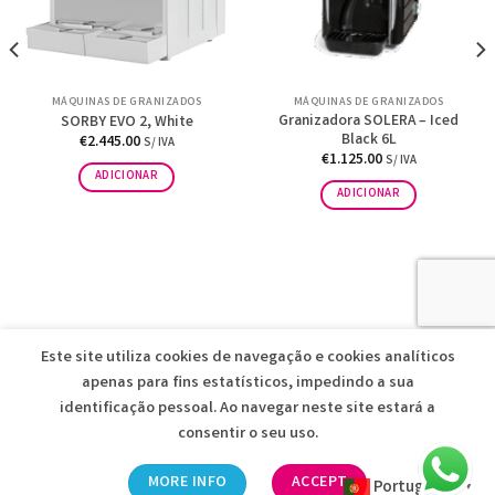
MÁQUINAS DE GRANIZADOS
MÁQUINAS DE GRANIZADOS
Granizadora SOLERA – Iced
SORBY EVO 2, White
Black 6L
€
2.445.00
S/ IVA
€
1.125.00
S/ IVA
ADICIONAR
ADICIONAR
Este site utiliza cookies de navegação e cookies analíticos
apenas para fins estatísticos, impedindo a sua
identificação pessoal. Ao navegar neste site estará a
consentir o seu uso.
ICEFRUT • VENDA DE MATERIAL HOTELEIRO
2026 © Desenvolvido
MORE INFO
ACCEPT
Portuguese
pela
Reticências
▼