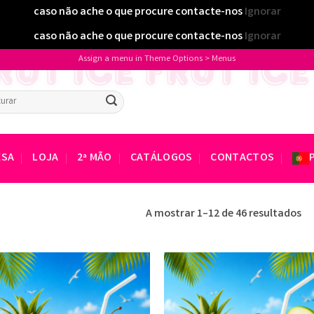
caso não ache o que procure contacte-nos
Ignorar
caso não ache o que procure contacte-nos
Ignorar
Assign a menu in Theme Options > Menus
isar
ESA
LOJA
2ª MÃO
CATÁLOGOS
CONTACTOS
A mostrar 1–12 de 46 resultados