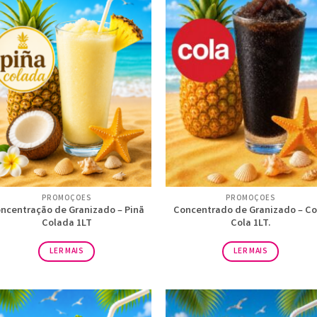
PROMOÇÕES
PROMOÇÕES
ncentração de Granizado – Pinã
Concentrado de Granizado – C
Colada 1LT
Cola 1LT.
LER MAIS
LER MAIS