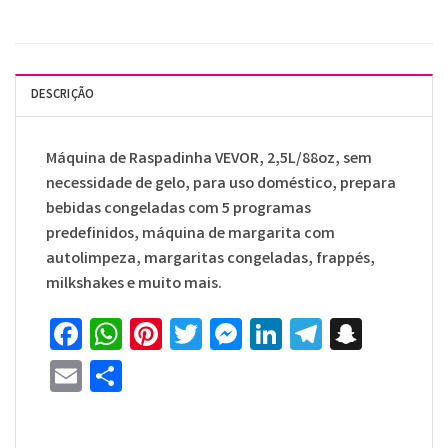
DESCRIÇÃO
Máquina de Raspadinha VEVOR, 2,5L/88oz, sem
necessidade de gelo, para uso doméstico, prepara
bebidas congeladas com 5 programas
predefinidos, máquina de margarita com
autolimpeza, margaritas congeladas, frappés,
milkshakes e muito mais.
Facebook
WhatsApp
Pinterest
Twitter
Messenger
LinkedIn
Telegra
Snapc
Email
Share