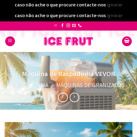
caso não ache o que procure contacte-nos
Ignorar
caso não ache o que procure contacte-nos
Ignorar
Skip
PT
to
content
Máquina de Raspadinha VEVOR
INÍCIO
/
LOJA
/
MÁQUINAS DE GRANIZADOS