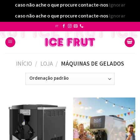
caso não ache o que procure contacte-nos
Ignorar
caso não ache o que procure contacte-nos
Ignorar
Skip
PT
to
content
INÍCIO
/
LOJA
/
MÁQUINAS DE GELADOS