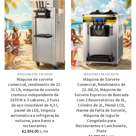
MÁQUINAS DE GELADOS
MÁQUINAS DE GELADOS
Máquina de sorvete
Máquina de Sorvete
comercial, rendimento de 21-
Comercial, Rendimento de
31 l/h, máquina de sorvete
22-30L/H, Máquina de
cremoso independente de
Sorvete Expresso de Bancada
1670 W e 3 sabores, 2 funis
com 2 Reservatórios de 6L,
de aço inoxidável de 4,3 l,
Cilindro de 2L, Painel LCD,
painel de LED, limpeza
Alarme de Falta de Sorvete,
automática e refrigeração
Máquina de Iogurte
noturna, para bares e
Congelado para
restaurantes
Restaurantes e Lanchonete,
Prata
€
2.856.00
S/ IVA