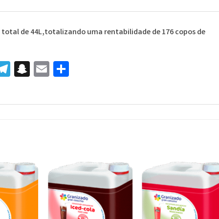
m total de 44L,totalizando uma rentabilidade de 176 copos de
r
senger
inkedIn
Telegram
Snapchat
Email
Share