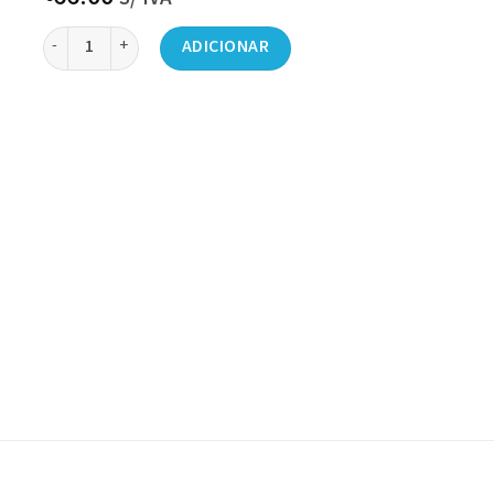
Quantidade de Garrafão 5.5L Concentrado para Granizar (Maçã)
ADICIONAR