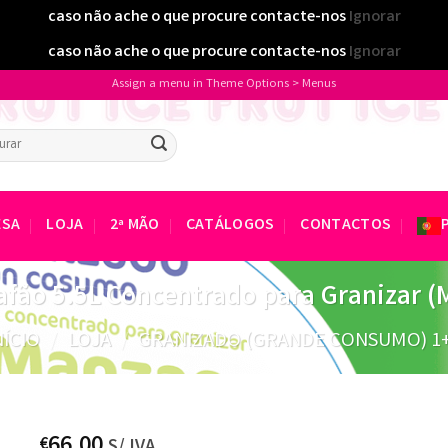
caso não ache o que procure contacte-nos
Ignorar
caso não ache o que procure contacte-nos
Ignorar
Assign a menu in Theme Options > Menus
sar
ESA
LOJA
2ª MÃO
CATÁLOGOS
CONTACTOS
afão 5.5L Concentrado para Granizar (
NÍCIO
/
LOJA
/
GRANIZADO (GRANDE CONSUMO) 1
66.00
€
S/ IVA