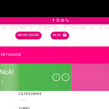
INICIAR SESSÃO
€
0.00
PORTUGUESE
▼
Maçã)
+7
CATEGORIAS
2ª Mão