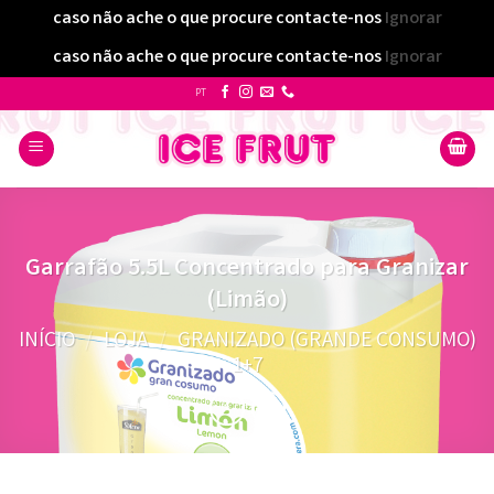
caso não ache o que procure contacte-nos
Ignorar
caso não ache o que procure contacte-nos
Ignorar
Skip
PT
to
content
Garrafão 5.5L Concentrado para Granizar
(Limão)
INÍCIO
/
LOJA
/
GRANIZADO (GRANDE CONSUMO)
1+7