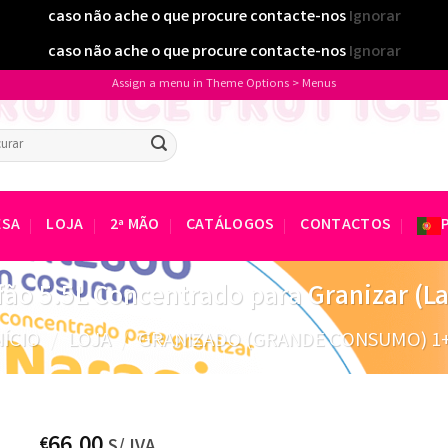
caso não ache o que procure contacte-nos
Ignorar
caso não ache o que procure contacte-nos
Ignorar
Assign a menu in Theme Options > Menus
isar
ESA
LOJA
2ª MÃO
CATÁLOGOS
CONTACTOS
fão 5.5L Concentrado para Granizar (La
NÍCIO
/
LOJA
/
GRANIZADO (GRANDE CONSUMO) 1
66.00
€
S/ IVA