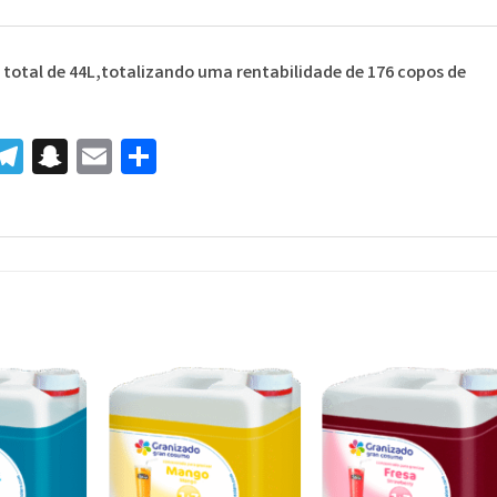
m total de 44L,totalizando uma rentabilidade de 176 copos de
r
senger
inkedIn
Telegram
Snapchat
Email
Share