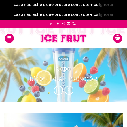
caso não ache o que procure contacte-nos
Ignorar
caso não ache o que procure contacte-nos
Ignorar
Skip
PT
to
content
Copo
INÍCIO
/
LOJA
/
PROMOÇÕES