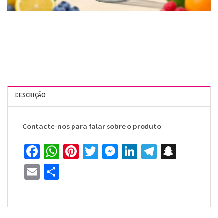
DESCRIÇÃO
Contacte-nos para falar sobre o produto
Facebook
WhatsApp
Pinterest
Twitter
Messenger
LinkedIn
Telegra
Snapc
Email
Share