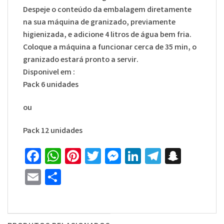
Despeje o conteúdo da embalagem diretamente
na sua máquina de granizado, previamente
higienizada, e adicione 4 litros de água bem fria.
Coloque a máquina a funcionar cerca de 35 min, o
granizado estará pronto a servir.
Disponivel em :
Pack 6 unidades
ou
Pack 12 unidades
Facebook
WhatsApp
Pinterest
Twitter
Messenger
LinkedIn
Telegra
Snapc
Email
Share