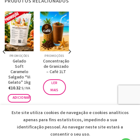
PRODUTOS RELACIONADOS
PROMOÇÕES
PROMOÇÕES
Gelado
Concentração
Soft
de Granizado
Caramelo
– Café 1LT
Salgado “Vi
Gelato” 1kg
LER
€
10.32
S/ IVA
MAIS
ADICIONAR
Este site utiliza cookies de navegação e cookies analíticos
apenas para fins estatísticos, impedindo a sua
identificação pessoal. Ao navegar neste site estará a
consentir o seu uso.