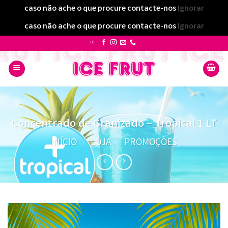
caso não ache o que procure contacte-nos
Ignorar
caso não ache o que procure contacte-nos
Ignorar
Skip
PT
to
content
Concentrado de Granizado – Tropical 1 LT
INÍCIO
/
LOJA
/
PROMOÇÕES