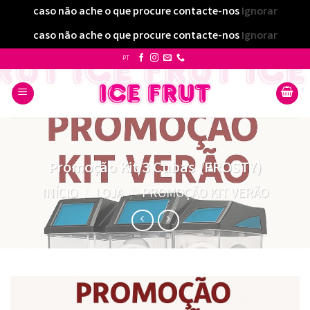
caso não ache o que procure contacte-nos
Ignorar
caso não ache o que procure contacte-nos
Ignorar
Skip
PT
to
content
Promoção Kit 3 Cubas (FROSTY)
INÍCIO
/
LOJA
/
PROMOÇÃO KIT VERÃO