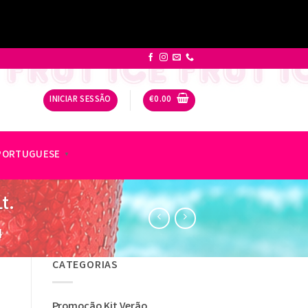
INICIAR SESSÃO
€
0.00
PORTUGUESE
▼
t.
4
CATEGORIAS
Promoção Kit Verão