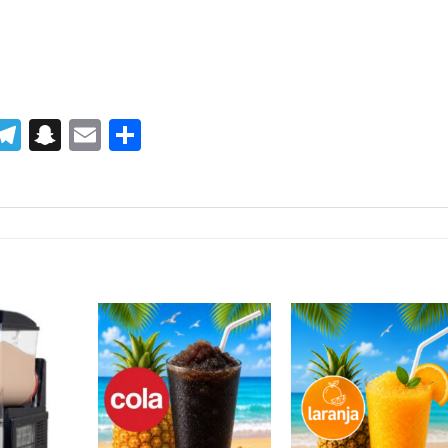
r
senger
inkedIn
Telegram
Snapchat
Email
Share