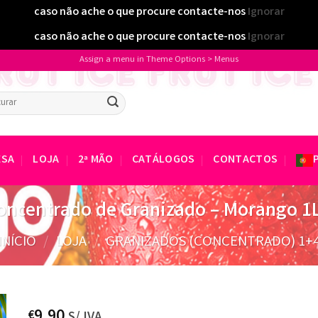
caso não ache o que procure contacte-nos
Ignorar
caso não ache o que procure contacte-nos
Ignorar
Assign a menu in Theme Options > Menus
isar
ESA
LOJA
2ª MÃO
CATÁLOGOS
CONTACTOS
oncentrado de Granizado – Morango 1L
INÍCIO
/
LOJA
/
GRANIZADOS (CONCENTRADO) 1+
9.90
€
S/ IVA