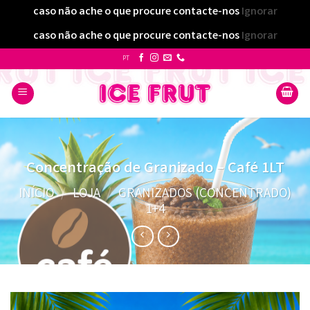
caso não ache o que procure contacte-nos
Ignorar
caso não ache o que procure contacte-nos
Ignorar
Skip
PT
to
content
Concentração de Granizado – Café 1LT
INÍCIO
/
LOJA
/
GRANIZADOS (CONCENTRADO)
1+4