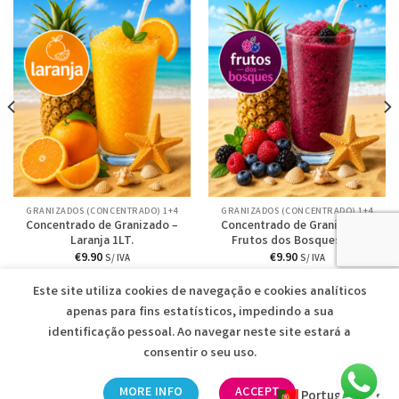
GRANIZADOS (CONCENTRADO) 1+4
GRANIZADOS (CONCENTRADO) 1+4
Concentrado de Granizado –
Concentrado de Granizado –
Laranja 1LT.
Frutos dos Bosques 1LT
€
9.90
€
9.90
S/ IVA
S/ IVA
ADICIONAR
ADICIONAR
Este site utiliza cookies de navegação e cookies analíticos
apenas para fins estatísticos, impedindo a sua
identificação pessoal. Ao navegar neste site estará a
consentir o seu uso.
ICEFRUT • VENDA DE MATERIAL HOTELEIRO
2026 © Desenvolvido
MORE INFO
ACCEPT
Portuguese
pela
Reticências
▼