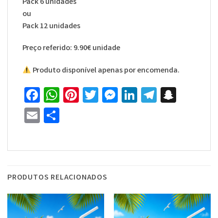
Pack 6 unidades
ou
Pack 12 unidades
Preço referido: 9.90€ unidade
Produto disponível apenas por encomenda.
Facebook
WhatsApp
Pinterest
Twitter
Messenger
LinkedIn
Telegra
Snapc
Email
Share
PRODUTOS RELACIONADOS