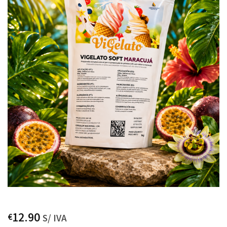
12.90
€
S/ IVA