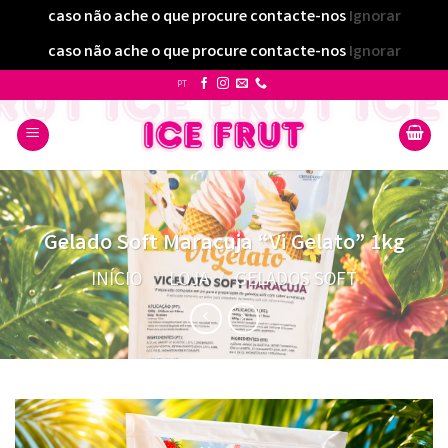
caso não ache o que procure contacte-nos
Ignorar
caso não ache o que procure contacte-nos
Ignorar
Skip
PT
to
content
Gelado Soft Maracuja “Vi Gelato” 1kg
INÍCIO
/
LOJA
/
GELADOS SOFT