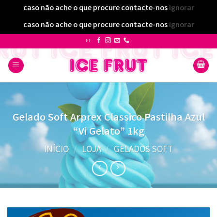
caso não ache o que procure contacte-nos
Ignorar
caso não ache o que procure contacte-nos
Ignorar
Skip
PT
to
content
Gelado Soft Arprex Classico Pastilha Azul
“Vi Gelato” 1kg
INÍCIO
/
LOJA
/
GELADOS SOFT