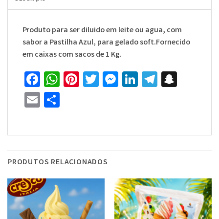
Produto para ser diluido em leite ou agua, com
sabor a Pastilha Azul, para gelado soft.Fornecido
em caixas com sacos de 1 Kg.
Facebook
WhatsApp
Pinterest
Twitter
Messenger
LinkedIn
Telegra
Snapc
Email
Share
PRODUTOS RELACIONADOS