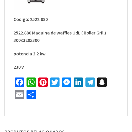
Código:
2522.880
2522.880 Maquina de waffles UdL ( Roller Grill)
300x320x300
potencia 2.2 kw
230 v
Facebook
WhatsApp
Pinterest
Twitter
Messenger
LinkedIn
Telegra
Snapc
Email
Share