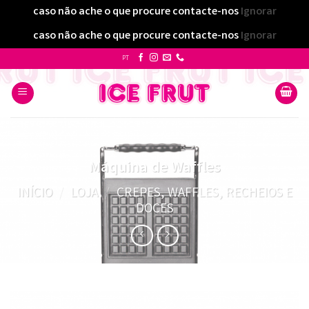
caso não ache o que procure contacte-nos
Ignorar
caso não ache o que procure contacte-nos
Ignorar
Skip
PT
to
content
Máquina de Waffles
INÍCIO
/
LOJA
/
CREPES, WAFFLES, RECHEIOS E
DOCES