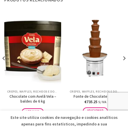
PRODUTOS RELACIONADOS
CREPES, WAFFLES, RECHEIOS E DOCES
CREPES, WAFFLES, RECHEIOS E DOCES
Chocolate com Avelã Vela –
Fonte de Chocolate – udx
baldes de 6 kg
€
735.25
S/ IVA
ADICIONAR
LER MAIS
Este site utiliza cookies de navegação e cookies analíticos
apenas para fins estatísticos, impedindo a sua