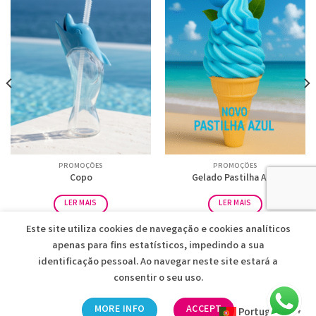
PROMOÇÕES
PROMOÇÕES
Copo
Gelado Pastilha Azul
LER MAIS
LER MAIS
Este site utiliza cookies de navegação e cookies analíticos
apenas para fins estatísticos, impedindo a sua
identificação pessoal. Ao navegar neste site estará a
consentir o seu uso.
ICEFRUT • VENDA DE MATERIAL HOTELEIRO
2026 © Desenvolvido
MORE INFO
ACCEPT
Portuguese
pela
Reticências
▼