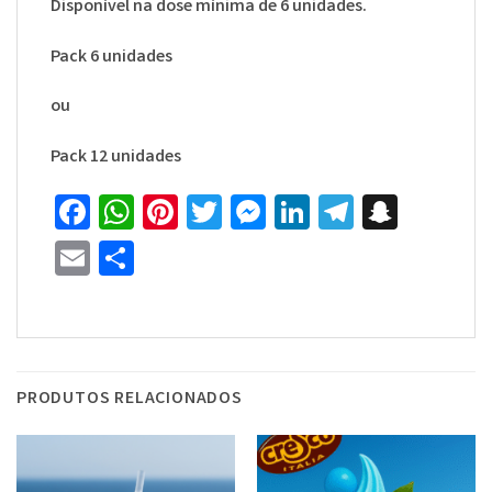
Disponível na dose mínima de 6 unidades.
Pack 6 unidades
ou
Pack 12 unidades
Facebook
WhatsApp
Pinterest
Twitter
Messenger
LinkedIn
Telegra
Snapc
Email
Share
PRODUTOS RELACIONADOS