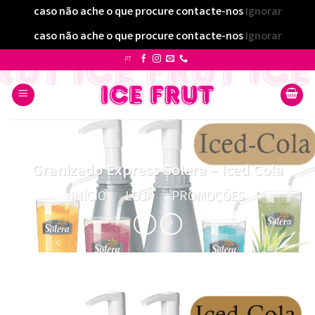
caso não ache o que procure contacte-nos
Ignorar
caso não ache o que procure contacte-nos
Ignorar
Skip
PT
to
content
Granizado Express Solera – Iced Cola
INÍCIO
/
LOJA
/
PROMOÇÕES