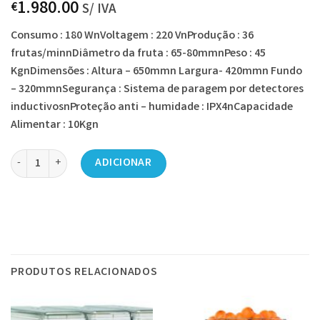
1.980.00
€
S/ IVA
Consumo : 180 WnVoltagem : 220 VnProdução : 36
frutas/minnDiâmetro da fruta : 65-80mmnPeso : 45
KgnDimensões : Altura – 650mmn Largura- 420mmn Fundo
– 320mmnSegurança : Sistema de paragem por detectores
inductivosnProteção anti – humidade : IPX4nCapacidade
Alimentar : 10Kgn
Quantidade de Máquina de Sumo de Laranja Natural Zunatur
ADICIONAR
PRODUTOS RELACIONADOS