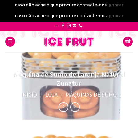
caso não ache o que procure contacte-nos
Ignorar
caso não ache o que procure contacte-nos
Ignorar
Skip
PT
to
content
Máquina de Sumo de Laranja Natural
Zunatur
INÍCIO
/
LOJA
/
MÁQUINAS DE SUMO