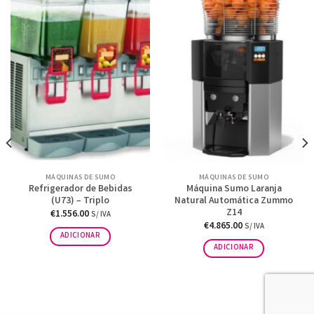
MÁQUINAS DE SUMO
MÁQUINAS DE SUMO
Refrigerador de Bebidas
Máquina Sumo Laranja
(U73) – Triplo
Natural Automática Zummo
Z14
€
1.556.00
S/ IVA
€
4.865.00
S/ IVA
ADICIONAR
ADICIONAR