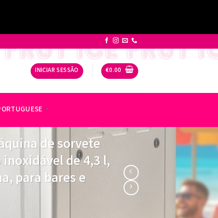
INICIAR SESSÃO
€
0.00
PORTUGUESE
▼
áquina de sorvete
inoxidável de 4,3 l,
a, para bares e