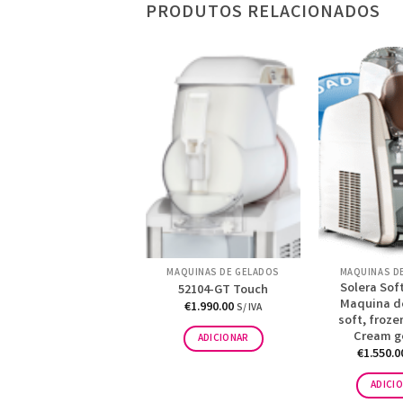
PRODUTOS RELACIONADOS
ÁQUINAS DE GELADOS
MÁQUINAS DE GELADOS
MÁQUINAS D
Maquina de Gelado
Solera Sof
52104-GT Touch
Soft/Açaí Gelprom
Maquina d
€
1.990.00
S/ IVA
Gravidade
soft, froze
Cream g
€
6.900.00
ADICIONAR
S/ IVA
€
1.550.0
ADICIONAR
ADICI