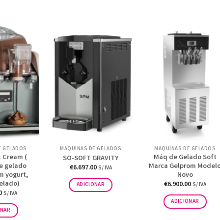
E GELADOS
MÁQUINAS DE GELADOS
MÁQUINAS DE GELADOS
t Cream (
Máq de Gelado Soft
SO-SOFT GRAVITY
e gelado
Marca Gelprom Model
€
6.697.00
S/ IVA
m yogurt,
Novo
elado)
€
6.900.00
ADICIONAR
S/ IVA
0
S/ IVA
ADICIONAR
ONAR