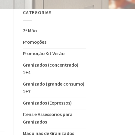
CATEGORIAS
2ª Mão
1 l/h, máquina de sorvete cremoso independente de 1670 W e 3 sabores
Promoções
Promoção Kit Verão
Granizados (concentrado)
1+4
Granizado (grande consumo)
1+7
Granizados (Expressos)
Itens e Assessórios para
Granizados
Máquinas de Granizados