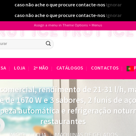
caso não ache o que procure contacte-nos
Ignorar
caso não ache o que procure contacte-nos
Ignorar
Assign a menu in Theme Options > Menus
isar
ESA
LOJA
2ª MÃO
CATÁLOGOS
CONTACTOS
comercial, rendimento de 21-31 l/h, m
de 1670 W e 3 sabores, 2 funis de aço 
mpeza automática e refrigeração noturn
restaurantes
INÍCIO
/
LOJA
/
MÁQUINAS DE GELADOS