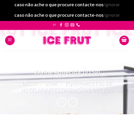
caso não ache o que procure contacte-nos
Ignorar
caso não ache o que procure contacte-nos
Ignorar
Skip
PT
to
content
Vitrine Aquecida (v158)
INÍCIO
/
LOJA
/
EQUIPAMENTOS DE
HOTELARIA/RESTAURAÇÃO E OUTROS