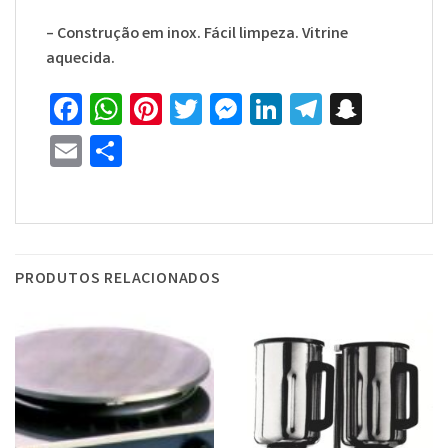
– Construção em inox. Fácil limpeza. Vitrine
aquecida.
Facebook
WhatsApp
Pinterest
Twitter
Messenger
LinkedIn
Telegra
Snapc
Email
Share
PRODUTOS RELACIONADOS