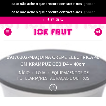
caso não ache o que procure contacte-nos
Ignorar
caso não ache o que procure contacte-nos
Ignorar
Skip
PT
to
content
09170302-MAQUINA CREPE ELECTRICA 40
CM KRAMPUZ CEBID4 – 40cm
INÍCIO
/
LOJA
/
EQUIPAMENTOS DE
HOTELARIA/RESTAURAÇÃO E OUTROS