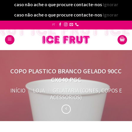
caso não ache o que procure contacte-nos
Ignorar
caso não ache o que procure contacte-nos
Ignorar
Skip
PT
to
content
COPO PLASTICO BRANCO GELADO 90CC
CX640 PGC
INÍCIO
/
LOJA
/
GELATARIA (CONES, COPOS E
ACESSÓRIOS)