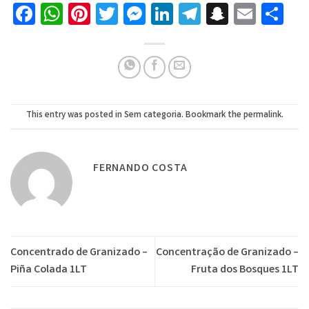
Facebook
WhatsApp
Pinterest
Twitter
Messenger
LinkedIn
Telegram
Snapcha
Emai
Sh
This entry was posted in
Sem categoria
. Bookmark the
permalink
.
FERNANDO COSTA
Concentrado de Granizado –
Concentração de Granizado –
Piña Colada 1LT
Fruta dos Bosques 1LT